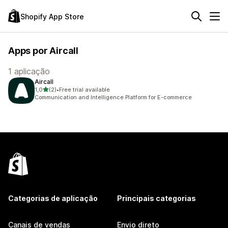
Shopify App Store
Apps por Aircall
1 aplicação
Aircall
de 5 estrelas
1,0
(2)
•
Free trial available
2 total de avaliações
Communication and Intelligence Platform for E-commerce
Categorias de aplicação
Principais categorias
Canais de vendas
Envio direto