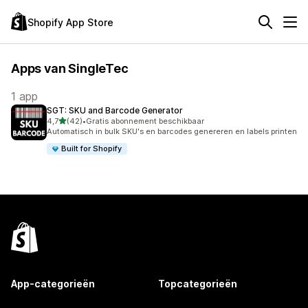
Shopify App Store
Apps van SingleTec
1 app
SGT: SKU and Barcode Generator
van 5 sterren
4,7
(42)
•
Gratis abonnement beschikbaar
42 recensies in totaal
Automatisch in bulk SKU's en barcodes genereren en labels printen
Built for Shopify
App-categorieën
Topcategorieën