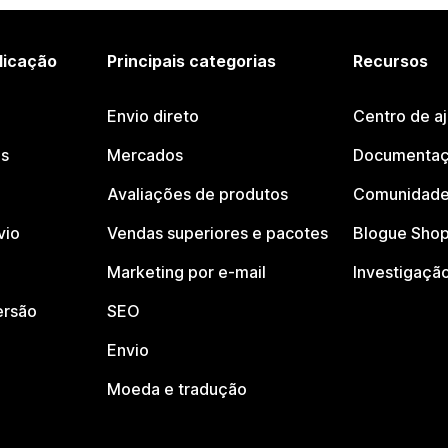
licação
Principais categorias
Recursos
Envio direto
Centro de a
os
Mercados
Documentaç
Avaliações de produtos
Comunidade
vio
Vendas superiores e pacotes
Blogue Shop
Marketing por e-mail
Investigaçã
ersão
SEO
Envio
Moeda e tradução