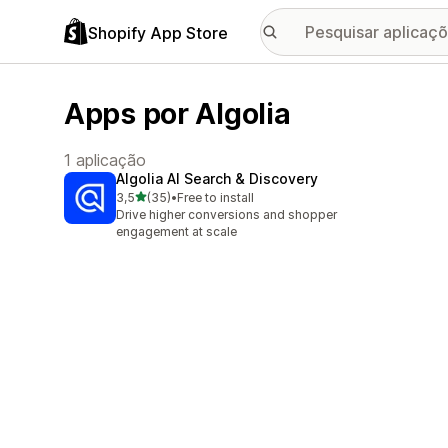
Shopify App Store
Apps por Algolia
1 aplicação
Algolia AI Search & Discovery
de 5 estrelas
3,5
(35)
•
Free to install
35 total de avaliações
Drive higher conversions and shopper
engagement at scale