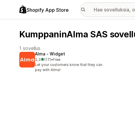
Shopify App Store
KumppaninAlma SAS sovell
1 sovellus
Alma ‑ Widget
/ 5 tähteä
2,3
(17)
•
Free
17 arvostelua yhteensä
Let your customers know that they can
pay with Alma!