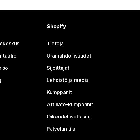
Shopify
jekeskus
Tietoja
ntaatio
Uramahdollisuudet
eisö
Sijoittajat
i
Lehdistö ja media
Kumppanit
Affiliate-kumppanit
Oikeudelliset asiat
Palvelun tila