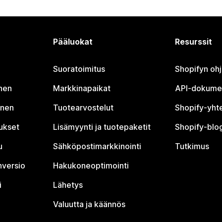
Pääluokat
Resurssit
Suoratoimitus
Shopifyn oh
nen
Markkinapaikat
API-dokume
inen
Tuotearvostelut
Shopify-yht
tukset
Lisämyynti ja tuotepaketit
Shopify-blog
u
Sähköpostimarkkinointi
Tutkimus
nversio
Hakukoneoptimointi
i
Lähetys
Valuutta ja käännös