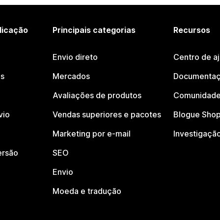
licação
Principais categorias
Recursos
Envio direto
Centro de a
os
Mercados
Documentaç
Avaliações de produtos
Comunidade
vio
Vendas superiores e pacotes
Blogue Shop
Marketing por e-mail
Investigaçã
ersão
SEO
Envio
Moeda e tradução