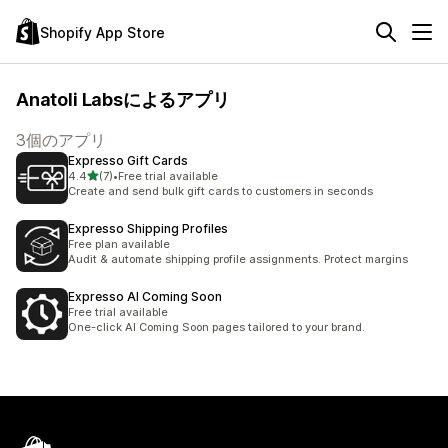
Shopify App Store
Anatoli Labsによるアプリ
3個のアプリ
Expresso Gift Cards
5つ星中
4.4
(7)
•
Free trial available
合計レビュー数：7件
Create and send bulk gift cards to customers in seconds
Expresso Shipping Profiles
Free plan available
Audit & automate shipping profile assignments. Protect margins
Expresso AI Coming Soon
Free trial available
One-click AI Coming Soon pages tailored to your brand.