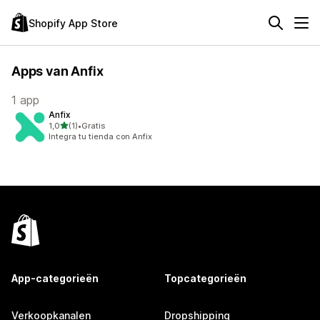
Shopify App Store
Apps van Anfix
1 app
Anfix
van 5 sterren
1,0
(1)
•
Gratis
1 recensies in totaal
Integra tu tienda con Anfix
App-categorieën
Topcategorieën
Verkoopkanalen
Dropshipping