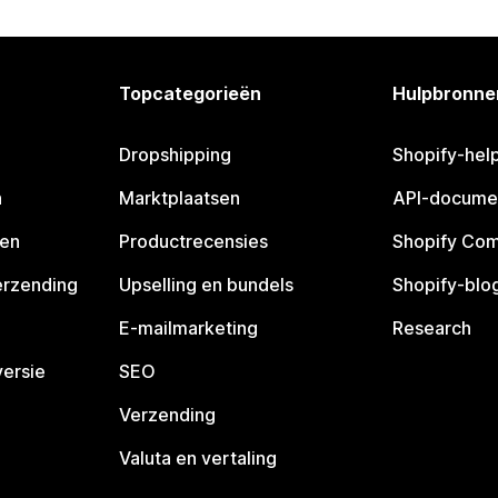
Topcategorieën
Hulpbronne
Dropshipping
Shopify-hel
n
Marktplaatsen
API-docume
pen
Productrecensies
Shopify Co
erzending
Upselling en bundels
Shopify-blo
E-mailmarketing
Research
ersie
SEO
Verzending
Valuta en vertaling