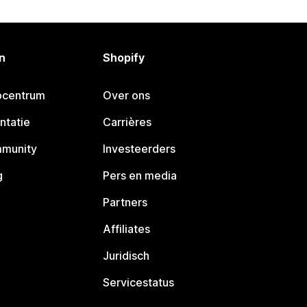
n
Shopify
pcentrum
Over ons
ntatie
Carrières
mmunity
Investeerders
g
Pers en media
Partners
Affiliates
Juridisch
Servicestatus