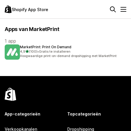
Shopify App Store
Apps van MarketPrint
1 app
MarketPrint: Print On Demand
van 5 sterren
4,9
(100)
•
Gratis te installeren
100 recensies in totaal
Hoogwaardige print-on-demand dropshipping met MarketPrint
App-categorieën
Topcategorieën
Verkoopkanalen
Dropshipping