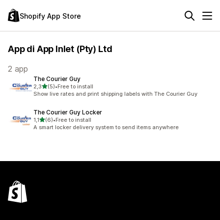
Shopify App Store
App di App Inlet (Pty) Ltd
2 app
The Courier Guy
stelle su 5
2,3
(5)
•
Free to install
5 recensioni totali
Show live rates and print shipping labels with The Courier Guy
The Courier Guy Locker
stelle su 5
1,1
(6)
•
Free to install
6 recensioni totali
A smart locker delivery system to send items anywhere