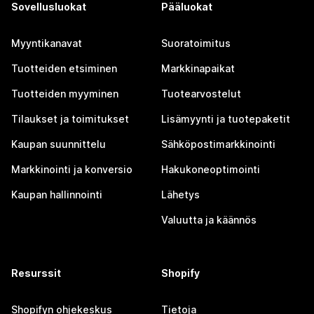
Sovellusluokat
Pääluokat
Myyntikanavat
Suoratoimitus
Tuotteiden etsiminen
Markkinapaikat
Tuotteiden myyminen
Tuotearvostelut
Tilaukset ja toimitukset
Lisämyynti ja tuotepaketit
Kaupan suunnittelu
Sähköpostimarkkinointi
Markkinointi ja konversio
Hakukoneoptimointi
Kaupan hallinnointi
Lähetys
Valuutta ja käännös
Resurssit
Shopify
Shopifyn ohjekeskus
Tietoja