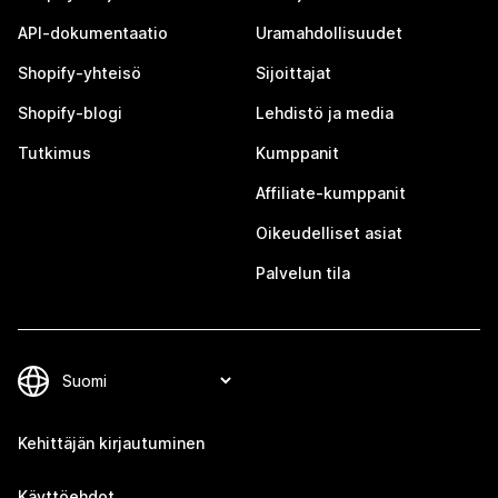
API-dokumentaatio
Uramahdollisuudet
Shopify-yhteisö
Sijoittajat
Shopify-blogi
Lehdistö ja media
Tutkimus
Kumppanit
Affiliate-kumppanit
Oikeudelliset asiat
Palvelun tila
Kehittäjän kirjautuminen
Käyttöehdot