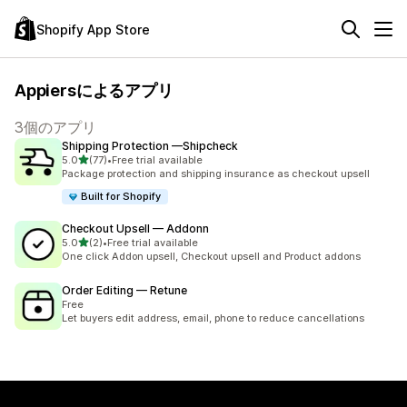
Shopify App Store
Appiersによるアプリ
3個のアプリ
Shipping Protection —Shipcheck
5つ星中
5.0
(77)
•
Free trial available
合計レビュー数：77件
Package protection and shipping insurance as checkout upsell
Built for Shopify
Checkout Upsell — Addonn
5つ星中
5.0
(2)
•
Free trial available
合計レビュー数：2件
One click Addon upsell, Checkout upsell and Product addons
Order Editing — Retune
Free
Let buyers edit address, email, phone to reduce cancellations