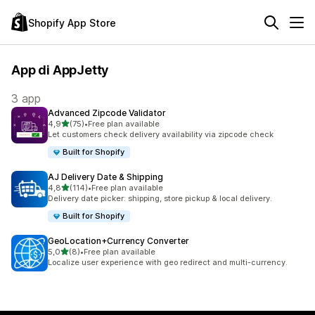
Shopify App Store
App di AppJetty
3 app
Advanced Zipcode Validator
stelle su 5
4,9
(75)
•
Free plan available
75 recensioni totali
Let customers check delivery availability via zipcode check
Built for Shopify
AJ Delivery Date & Shipping
stelle su 5
4,8
(114)
•
Free plan available
114 recensioni totali
Delivery date picker: shipping, store pickup & local delivery.
Built for Shopify
GeoLocation+Currency Converter
stelle su 5
5,0
(8)
•
Free plan available
8 recensioni totali
Localize user experience with geo redirect and multi-currency.