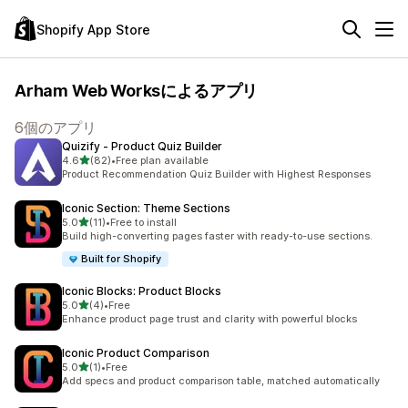
Shopify App Store
Arham Web Worksによるアプリ
6個のアプリ
Quizify ‑ Product Quiz Builder
5つ星中
4.6
(82)
•
Free plan available
合計レビュー数：82件
Product Recommendation Quiz Builder with Highest Responses
Iconic Section: Theme Sections
5つ星中
5.0
(11)
•
Free to install
合計レビュー数：11件
Build high-converting pages faster with ready-to-use sections.
Built for Shopify
Iconic Blocks: Product Blocks
5つ星中
5.0
(4)
•
Free
合計レビュー数：4件
Enhance product page trust and clarity with powerful blocks
Iconic Product Comparison
5つ星中
5.0
(1)
•
Free
合計レビュー数：1件
Add specs and product comparison table, matched automatically