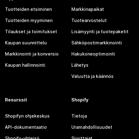
Tuotteiden etsiminen
Markkinapaikat
Tuotteiden myyminen
Tuotearvostelut
Tilaukset ja toimitukset
Lisämyynti ja tuotepaketit
Kaupan suunnittelu
Sähköpostimarkkinointi
Markkinointi ja konversio
Hakukoneoptimointi
Kaupan hallinnointi
Lähetys
Valuutta ja käännös
Resurssit
Shopify
Shopifyn ohjekeskus
Tietoja
API-dokumentaatio
Uramahdollisuudet
Shopify-yhteisö
Sijoittajat