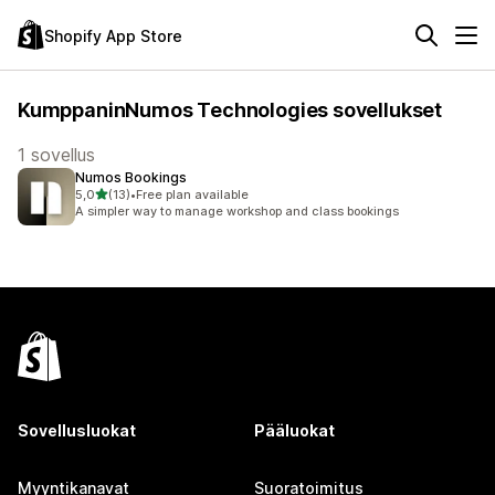
Shopify App Store
KumppaninNumos Technologies sovellukset
1 sovellus
Numos Bookings
/ 5 tähteä
5,0
(13)
•
Free plan available
13 arvostelua yhteensä
A simpler way to manage workshop and class bookings
Sovellusluokat
Pääluokat
Myyntikanavat
Suoratoimitus