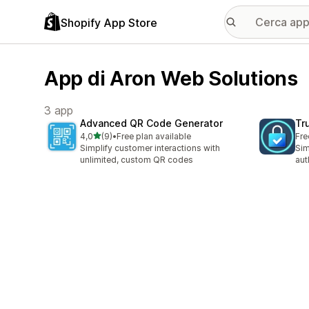
Shopify App Store
App di Aron Web Solutions
3 app
Advanced QR Code Generator
Tr
stelle su 5
4,0
(9)
•
Free plan available
Fre
9 recensioni totali
Simplify customer interactions with
Sim
unlimited, custom QR codes
aut