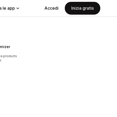
a le app
Accedi
Inizia gratis
imizer
ze products
t