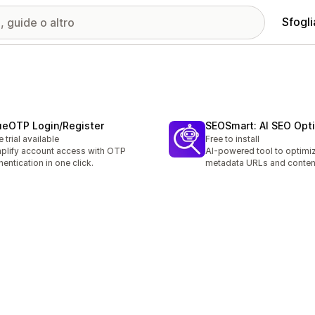
Sfogli
ueOTP Login/Register
SEOSmart: AI SEO Opt
e trial available
Free to install
plify account access with OTP
AI-powered tool to optimi
hentication in one click.
metadata URLs and conten