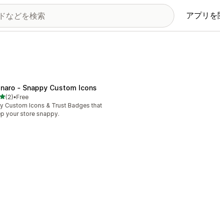
アプリを
onaro ‑ Snappy Custom Icons
5つ星中
(2)
•
Free
計レビュー数：2件
ly Custom Icons & Trust Badges that
p your store snappy.