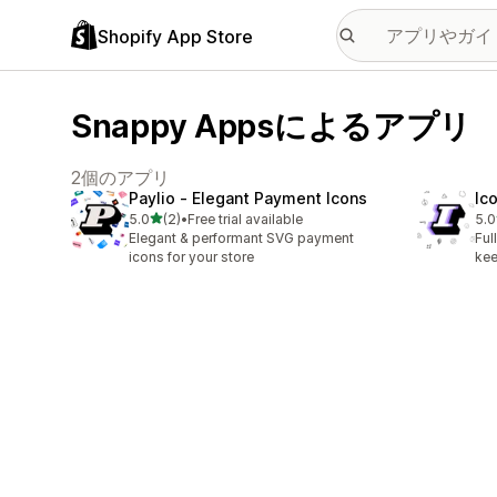
Shopify App Store
Snappy Appsによるアプリ
2個のアプリ
Paylio ‑ Elegant Payment Icons
Ic
5つ星中
5.0
(2)
•
Free trial available
5.0
合計レビュー数：2件
合
Elegant & performant SVG payment
Ful
icons for your store
kee