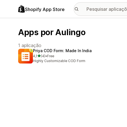
Shopify App Store
Apps por Aulingo
1 aplicação
Priya COD Form: Made In India
de 5 estrelas
4,1
(4)
•
Free
4 total de avaliações
Highly Customizable COD Form