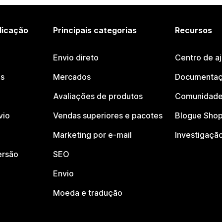
licação
Principais categorias
Recursos
Envio direto
Centro de a
os
Mercados
Documentaç
Avaliações de produtos
Comunidade
vio
Vendas superiores e pacotes
Blogue Shop
Marketing por e-mail
Investigaçã
ersão
SEO
Envio
Moeda e tradução