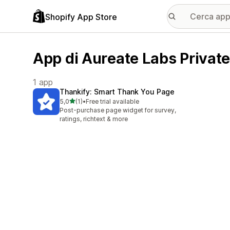
Shopify App Store
App di Aureate Labs Private
1 app
Thankify: Smart Thank You Page
stelle su 5
5,0
(1)
•
Free trial available
1 recensioni totali
Post-purchase page widget for survey,
ratings, richtext & more