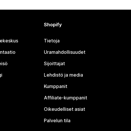
Shopify
jekeskus
Tietoja
ntaatio
Uramahdollisuudet
eisö
Sijoittajat
i
Lehdistö ja media
Kumppanit
Affiliate-kumppanit
Oikeudelliset asiat
Palvelun tila