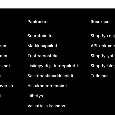
Pääluokat
Resurssit
Suoratoimitus
Shopifyn oh
nen
Markkinapaikat
API-dokume
inen
Tuotearvostelut
Shopify-yht
tukset
Lisämyynti ja tuotepaketit
Shopify-blog
u
Sähköpostimarkkinointi
Tutkimus
nversio
Hakukoneoptimointi
i
Lähetys
Valuutta ja käännös