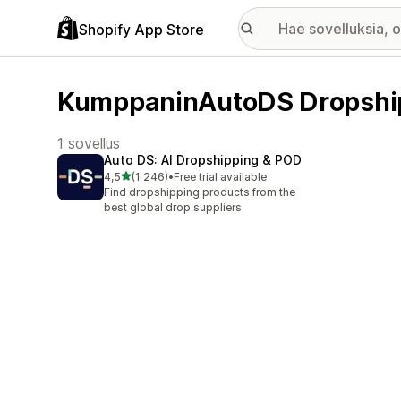
Shopify App Store
KumppaninAutoDS Dropshipp
1 sovellus
Auto DS: AI Dropshipping & POD
/ 5 tähteä
4,5
(1 246)
•
Free trial available
1246 arvostelua yhteensä
Find dropshipping products from the
best global drop suppliers