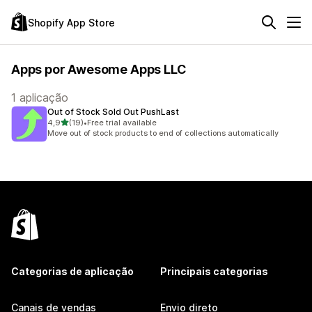
Shopify App Store
Apps por Awesome Apps LLC
1 aplicação
Out of Stock Sold Out PushLast
de 5 estrelas
4,9
(19)
•
Free trial available
19 total de avaliações
Move out of stock products to end of collections automatically
Categorias de aplicação
Principais categorias
Canais de vendas
Envio direto