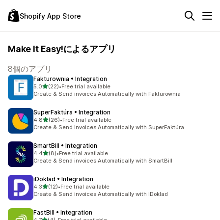
Shopify App Store
Make It Easy!によるアプリ
8個のアプリ
Fakturownia • Integration
5つ星中
5.0
(22)
•
Free trial available
合計レビュー数：22件
Create & Send invoices Automatically with Fakturownia
SuperFaktúra • Integration
5つ星中
4.8
(26)
•
Free trial available
合計レビュー数：26件
Create & Send invoices Automatically with SuperFaktúra
SmartBill • Integration
5つ星中
4.4
(8)
•
Free trial available
合計レビュー数：8件
Create & Send invoices Automatically with SmartBill
iDoklad • Integration
5つ星中
4.3
(12)
•
Free trial available
合計レビュー数：12件
Create & Send invoices Automatically with iDoklad
FastBill • Integration
5つ星中