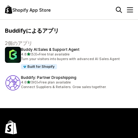
Shopify App Store
Buddifyによるアプリ
2個のアプリ
Buddy AI:Sales & Support Agent
5つ星中
4.8
(53)
•
Free trial available
合計レビュー数：53件
Turn your visitors into buyers with advanced AI Sales Agent
Built for Shopify
Buddify: Partner Dropshipping
5つ星中
4.6
(90)
•
Free plan available
合計レビュー数：90件
Connect Suppliers & Retailers. Grow sales together.