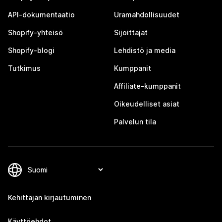
API-dokumentaatio
Uramahdollisuudet
Shopify-yhteisö
Sijoittajat
Shopify-blogi
Lehdistö ja media
Tutkimus
Kumppanit
Affiliate-kumppanit
Oikeudelliset asiat
Palvelun tila
Kehittäjän kirjautuminen
Käyttöehdot