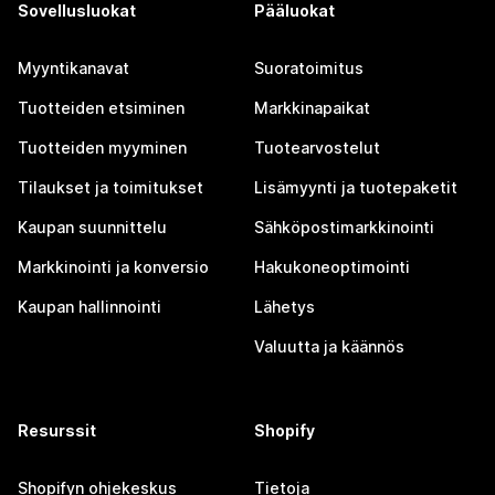
Sovellusluokat
Pääluokat
Myyntikanavat
Suoratoimitus
Tuotteiden etsiminen
Markkinapaikat
Tuotteiden myyminen
Tuotearvostelut
Tilaukset ja toimitukset
Lisämyynti ja tuotepaketit
Kaupan suunnittelu
Sähköpostimarkkinointi
Markkinointi ja konversio
Hakukoneoptimointi
Kaupan hallinnointi
Lähetys
Valuutta ja käännös
Resurssit
Shopify
Shopifyn ohjekeskus
Tietoja