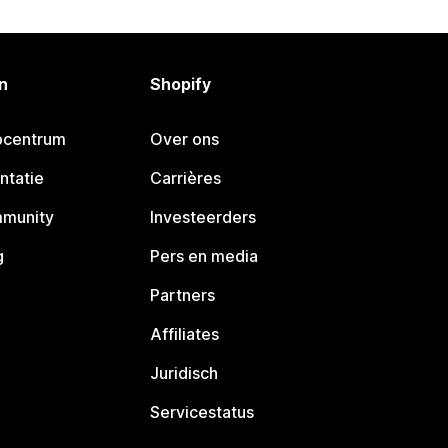
n
Shopify
pcentrum
Over ons
ntatie
Carrières
mmunity
Investeerders
g
Pers en media
Partners
Affiliates
Juridisch
Servicestatus