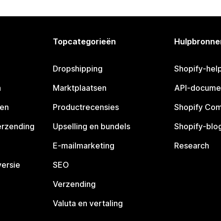
Topcategorieën
Hulpbronne
Dropshipping
Shopify-hel
n
Marktplaatsen
API-docume
pen
Productrecensies
Shopify Co
erzending
Upselling en bundels
Shopify-blo
E-mailmarketing
Research
ersie
SEO
Verzending
Valuta en vertaling