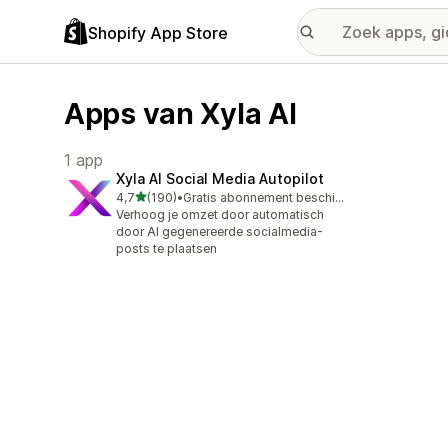
Shopify App Store
Apps van Xyla AI
1 app
Xyla AI Social Media Autopilot
van 5 sterren
4,7
(190)
•
Gratis abonnement beschikbaar
190 recensies in totaal
Verhoog je omzet door automatisch
door AI gegenereerde socialmedia-
posts te plaatsen