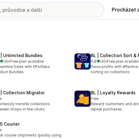
Procházet 
 | Unlimited Bundles
BL | Collection Sort 
z 5 hvězd
z 5 hvězd
(4)
•
Free plan available
4,8
(4)
•
Free plan availabl
kový počet recenzí: 4
Celkový počet recenzí: 4
eamline Sales with Effortless
Raise profits with effectiv
duct Bundles.
sorting on collections
 | Collection Migrator
BL | Loyalty Rewards
e
Free
mlessly transfer collections
Reward customers and en
ween shops in few clicks
repeat purchases
S Courier
e
k courier shipments quickly using