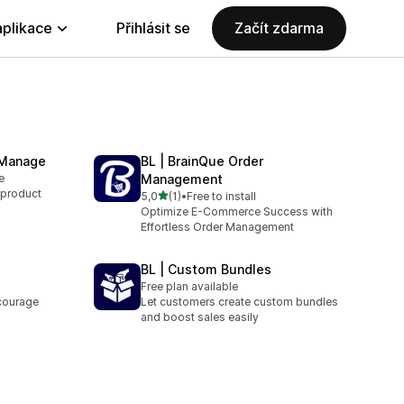
aplikace
Přihlásit se
Začít zdarma
& Manage
BL | BrainQue Order
e
Management
e product
z 5 hvězd
5,0
(1)
•
Free to install
Celkový počet recenzí: 1
Optimize E-Commerce Success with
Effortless Order Management
BL | Custom Bundles
Free plan available
courage
Let customers create custom bundles
and boost sales easily