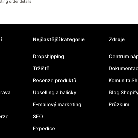
sting order details.
í
Nejčastější kategorie
Zdroje
Dropshipping
Centrum náp
Tržiště
Dokumentace
Recenze produktů
Komunita Sh
rava
Upselling a balíčky
Blog Shopif
E-mailový marketing
Průzkum
erze
SEO
Expedice