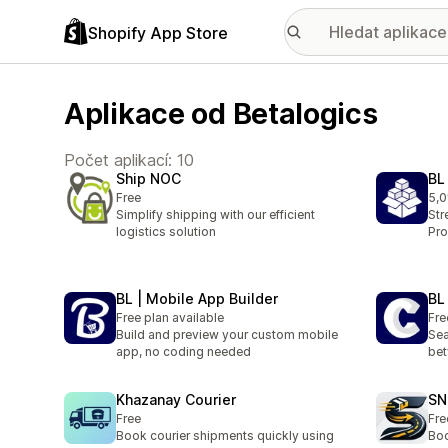
Shopify App Store
Aplikace od Betalogics
Počet aplikací: 10
Ship NOC
BL
Free
5,0
Cel
Simplify shipping with our efficient
Str
logistics solution
Pro
BL | Mobile App Builder
BL
Free plan available
Fre
Build and preview your custom mobile
Sea
app, no coding needed
bet
Khazanay Courier
SN
Free
Fre
Book courier shipments quickly using
Boo