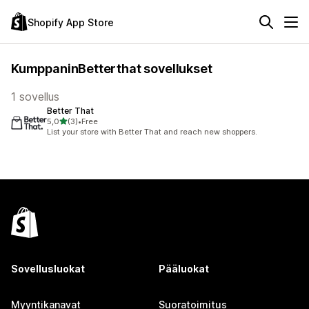
Shopify App Store
KumppaninBetterthat sovellukset
1 sovellus
Better That
/ 5 tähteä
5,0
(3)
•
Free
3 arvostelua yhteensä
List your store with Better That and reach new shoppers.
Sovellusluokat
Pääluokat
Myyntikanavat
Suoratoimitus