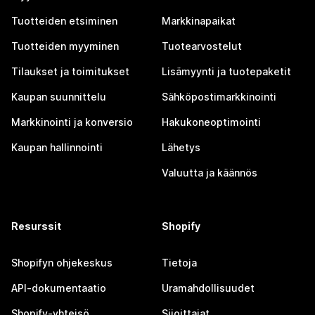
Tuotteiden etsiminen
Markkinapaikat
Tuotteiden myyminen
Tuotearvostelut
Tilaukset ja toimitukset
Lisämyynti ja tuotepaketit
Kaupan suunnittelu
Sähköpostimarkkinointi
Markkinointi ja konversio
Hakukoneoptimointi
Kaupan hallinnointi
Lähetys
Valuutta ja käännös
Resurssit
Shopify
Shopifyn ohjekeskus
Tietoja
API-dokumentaatio
Uramahdollisuudet
Shopify-yhteisö
Sijoittajat