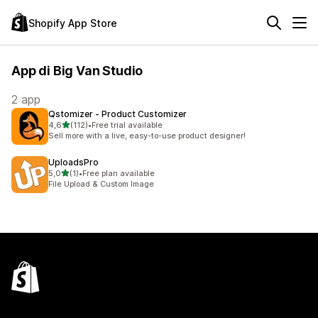
Shopify App Store
App di Big Van Studio
2 app
Qstomizer ‑ Product Customizer
stelle su 5
4,6
(112)
•
Free trial available
112 recensioni totali
Sell more with a live, easy-to-use product designer!
UploadsPro
stelle su 5
5,0
(1)
•
Free plan available
1 recensioni totali
File Upload & Custom Image