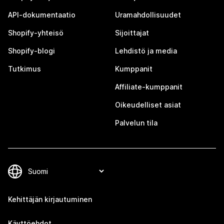
API-dokumentaatio
Uramahdollisuudet
Shopify-yhteisö
Sijoittajat
Shopify-blogi
Lehdistö ja media
Tutkimus
Kumppanit
Affiliate-kumppanit
Oikeudelliset asiat
Palvelun tila
Kehittäjän kirjautuminen
Käyttöehdot