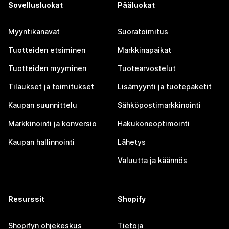
Sovellusluokat
Pääluokat
Myyntikanavat
Suoratoimitus
Tuotteiden etsiminen
Markkinapaikat
Tuotteiden myyminen
Tuotearvostelut
Tilaukset ja toimitukset
Lisämyynti ja tuotepaketit
Kaupan suunnittelu
Sähköpostimarkkinointi
Markkinointi ja konversio
Hakukoneoptimointi
Kaupan hallinnointi
Lähetys
Valuutta ja käännös
Resurssit
Shopify
Shopifyn ohjekeskus
Tietoja