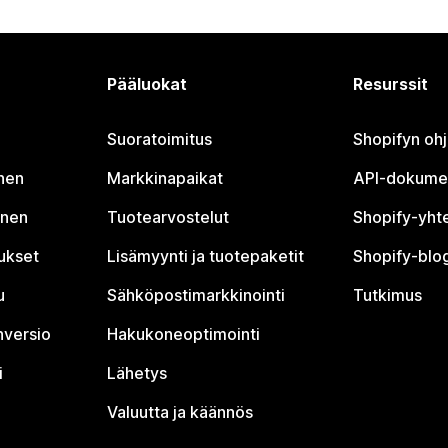
Pääluokat
Resurssit
Suoratoimitus
Shopifyn oh
nen
Markkinapaikat
API-dokume
inen
Tuotearvostelut
Shopify-yht
tukset
Lisämyynti ja tuotepaketit
Shopify-blog
u
Sähköpostimarkkinointi
Tutkimus
nversio
Hakukoneoptimointi
i
Lähetys
Valuutta ja käännös