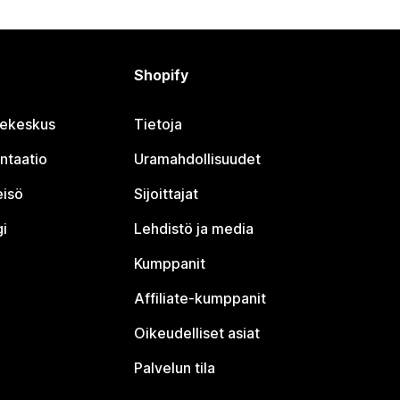
Shopify
jekeskus
Tietoja
ntaatio
Uramahdollisuudet
eisö
Sijoittajat
i
Lehdistö ja media
Kumppanit
Affiliate-kumppanit
Oikeudelliset asiat
Palvelun tila