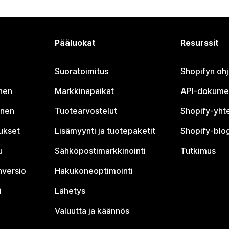
Pääluokat
Resurssit
Suoratoimitus
Shopifyn oh
nen
Markkinapaikat
API-dokume
inen
Tuotearvostelut
Shopify-yht
tukset
Lisämyynti ja tuotepaketit
Shopify-blog
u
Sähköpostimarkkinointi
Tutkimus
nversio
Hakukoneoptimointi
i
Lähetys
Valuutta ja käännös