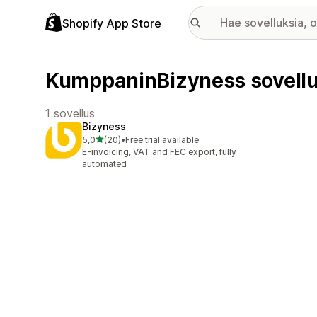
Shopify App Store
KumppaninBizyness sovell
1 sovellus
Bizyness
/ 5 tähteä
5,0
(20)
•
Free trial available
20 arvostelua yhteensä
E-invoicing, VAT and FEC export, fully
automated