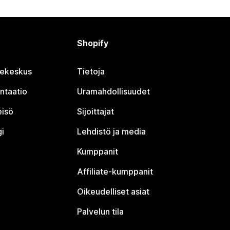
Shopify
jekeskus
Tietoja
ntaatio
Uramahdollisuudet
eisö
Sijoittajat
i
Lehdistö ja media
Kumppanit
Affiliate-kumppanit
Oikeudelliset asiat
Palvelun tila