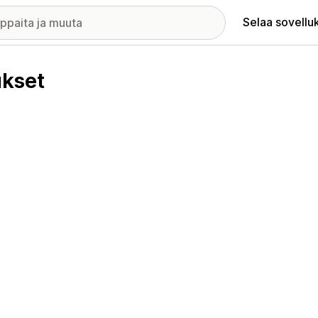
Selaa sovellu
ukset