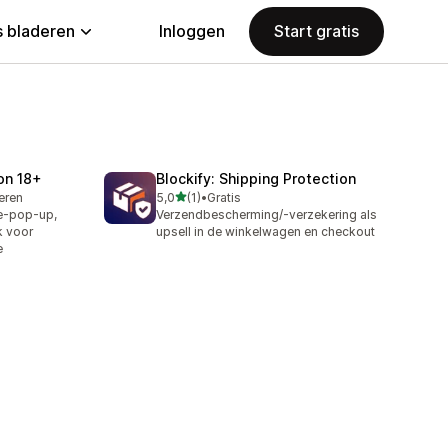
 bladeren
Inloggen
Start gratis
ion 18+
Blockify: Shipping Protection
van 5 sterren
leren
5,0
(1)
•
Gratis
1 recensies in totaal
ie-pop-up,
Verzendbescherming/-verzekering als
k voor
upsell in de winkelwagen en checkout
e