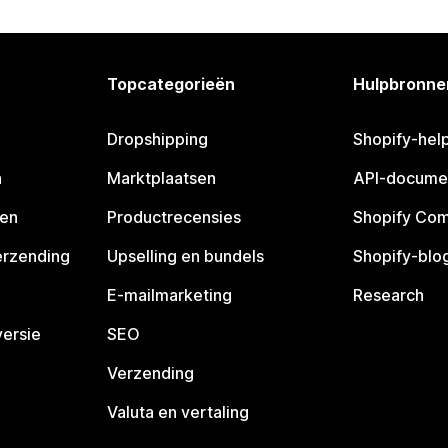
Topcategorieën
Hulpbronne
Dropshipping
Shopify-hel
n
Marktplaatsen
API-docume
pen
Productrecensies
Shopify Co
erzending
Upselling en bundels
Shopify-blo
E-mailmarketing
Research
ersie
SEO
Verzending
Valuta en vertaling