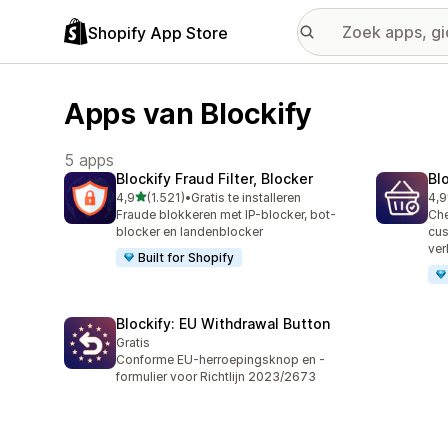
Shopify App Store
Apps van Blockify
5 apps
Blockify Fraud Filter, Blocker
Bl
van 5 sterren
4,9
(1.521)
•
Gratis te installeren
4,9
1521 recensies in totaal
275
Fraude blokkeren met IP-blocker, bot-
Che
blocker en landenblocker
cus
ve
Built for Shopify
Blockify: EU Withdrawal Button
Gratis
Conforme EU-herroepingsknop en -
formulier voor Richtlijn 2023/2673