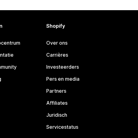
n
Shopify
pcentrum
Over ons
ntatie
Carrières
mmunity
Investeerders
g
Pers en media
Partners
Affiliates
Juridisch
Servicestatus