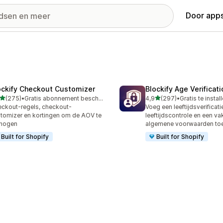
Door apps
ockify Checkout Customizer
Blockify Age Verificat
van 5 sterren
van 5 sterren
(275)
•
Gratis abonnement beschikbaar
4,9
(297)
•
Gratis te instal
 recensies in totaal
297 recensies in totaal
ckout-regels, checkout-
Voeg een leeftijdsverificat
tomizer en kortingen om de AOV te
leeftijdscontrole en een va
rhogen
algemene voorwaarden to
Built for Shopify
Built for Shopify