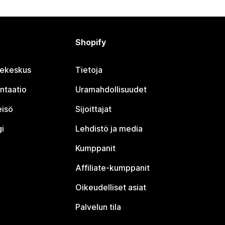
Shopify
jekeskus
Tietoja
ntaatio
Uramahdollisuudet
eisö
Sijoittajat
i
Lehdistö ja media
Kumppanit
Affiliate-kumppanit
Oikeudelliset asiat
Palvelun tila