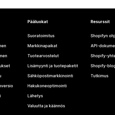
Pääluokat
Resurssit
Suoratoimitus
Shopifyn oh
nen
Markkinapaikat
API-dokume
inen
Tuotearvostelut
Shopify-yht
tukset
Lisämyynti ja tuotepaketit
Shopify-blog
u
Sähköpostimarkkinointi
Tutkimus
nversio
Hakukoneoptimointi
i
Lähetys
Valuutta ja käännös