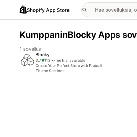
Shopify App Store
KumppaninBlocky Apps sov
1 sovellus
Blocky
/ 5 tähteä
3,7
(13)
•
Free trial available
13 arvostelua yhteensä
Create Your Perfect Store with Prebuilt
Theme Sections!