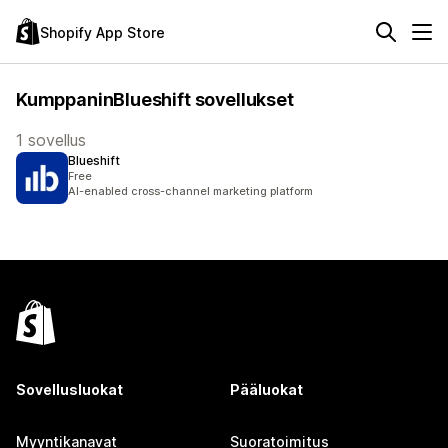
Shopify App Store
KumppaninBlueshift sovellukset
1 sovellus
Blueshift
Free
AI-enabled cross-channel marketing platform
Sovellusluokat
Pääluokat
Myyntikanavat
Suoratoimitus