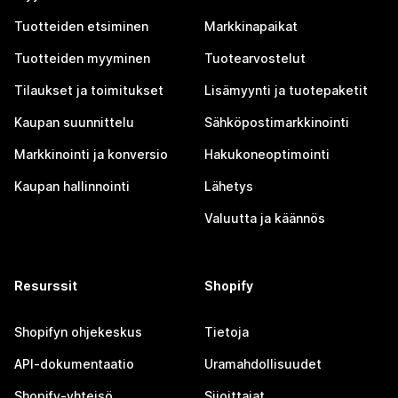
Tuotteiden etsiminen
Markkinapaikat
Tuotteiden myyminen
Tuotearvostelut
Tilaukset ja toimitukset
Lisämyynti ja tuotepaketit
Kaupan suunnittelu
Sähköpostimarkkinointi
Markkinointi ja konversio
Hakukoneoptimointi
Kaupan hallinnointi
Lähetys
Valuutta ja käännös
Resurssit
Shopify
Shopifyn ohjekeskus
Tietoja
API-dokumentaatio
Uramahdollisuudet
Shopify-yhteisö
Sijoittajat