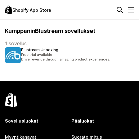
Shopify App Store
KumppaninBlustream sovellukset
1 sovellus
Blustream Unboxing
Free trial available
Drive revenue through amazing product experiences.
Sovellusluokat
Pääluokat
Myyntikanavat
Suoratoimitus