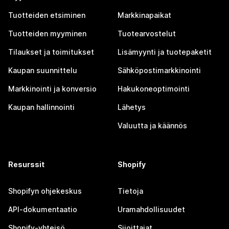
Tuotteiden etsiminen
Markkinapaikat
Tuotteiden myyminen
Tuotearvostelut
Tilaukset ja toimitukset
Lisämyynti ja tuotepaketit
Kaupan suunnittelu
Sähköpostimarkkinointi
Markkinointi ja konversio
Hakukoneoptimointi
Kaupan hallinnointi
Lähetys
Valuutta ja käännös
Resurssit
Shopify
Shopifyn ohjekeskus
Tietoja
API-dokumentaatio
Uramahdollisuudet
Shopify-yhteisö
Sijoittajat