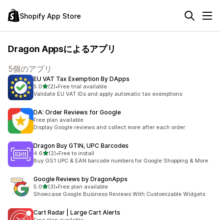
Shopify App Store
Dragon Appsによるアプリ
5個のアプリ
EU VAT Tax Exemption By DApps
5つ星中
5.0
(2)
•
Free trial available
合計レビュー数：2件
Validate EU VAT IDs and apply automatic tax exemptions
DA: Order Reviews for Google
Free plan available
Display Google reviews and collect more after each order
Dragon Buy GTIN, UPC Barcodes
5つ星中
4.6
(2)
•
Free to install
合計レビュー数：2件
Buy GS1 UPC & EAN barcode numbers for Google Shopping & More
Google Reviews by DragonApps
5つ星中
5.0
(3)
•
Free plan available
合計レビュー数：3件
Showcase Google Business Reviews With Customizable Widgets
Cart Radar | Large Cart Alerts