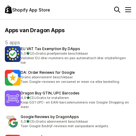
Shopify App Store
Apps van Dragon Apps
5 apps
EU VAT Tax Exemption By DApps
van 5 sterren
5,0
(2)
•
Gratis proefperiode beschikbaar
2 recensies in totaal
Valideer EU-btw-nummers en pas automatisch btw-vrijstellingen
toe
DA: Order Reviews for Google
Gratis abonnement beschikbaar
Toon Google-reviews en verzamel er meer na elke bestelling
Dragon Buy GTIN, UPC Barcodes
van 5 sterren
4,6
(2)
•
Gratis te installeren
2 recensies in totaal
Koop GS1 UPC- en EAN-barcodenummers voor Google Shopping en
meer
Google Reviews by DragonApps
van 5 sterren
5,0
(3)
•
Gratis abonnement beschikbaar
3 recensies in totaal
Toon Google Bedrijf-reviews met aanpasbare widgets