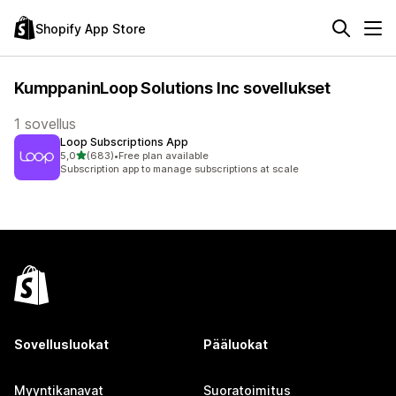
Shopify App Store
KumppaninLoop Solutions Inc sovellukset
1 sovellus
Loop Subscriptions App
/ 5 tähteä
5,0
(683)
•
Free plan available
683 arvostelua yhteensä
Subscription app to manage subscriptions at scale
Sovellusluokat
Pääluokat
Myyntikanavat
Suoratoimitus