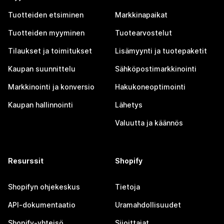
Tuotteiden etsiminen
Markkinapaikat
Tuotteiden myyminen
Tuotearvostelut
Tilaukset ja toimitukset
Lisämyynti ja tuotepaketit
Kaupan suunnittelu
Sähköpostimarkkinointi
Markkinointi ja konversio
Hakukoneoptimointi
Kaupan hallinnointi
Lähetys
Valuutta ja käännös
Resurssit
Shopify
Shopifyn ohjekeskus
Tietoja
API-dokumentaatio
Uramahdollisuudet
Shopify-yhteisö
Sijoittajat