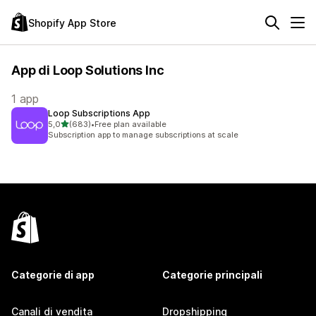
Shopify App Store
App di Loop Solutions Inc
1 app
Loop Subscriptions App
stelle su 5
5,0
(683)
•
Free plan available
683 recensioni totali
Subscription app to manage subscriptions at scale
Categorie di app
Categorie principali
Canali di vendita
Dropshipping