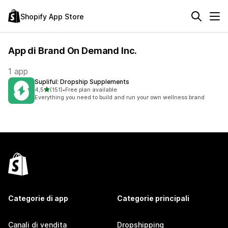
Shopify App Store
App di Brand On Demand Inc.
1 app
Supliful: Dropship Supplements
stelle su 5
4,5
(151)
•
Free plan available
151 recensioni totali
Everything you need to build and run your own wellness brand
Categorie di app
Categorie principali
Canali di vendita
Dropshipping