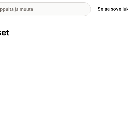
Selaa sovellu
set