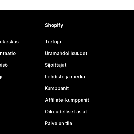
Shopify
jekeskus
Tietoja
ntaatio
Uramahdollisuudet
eisö
Sijoittajat
i
Lehdistö ja media
Kumppanit
Affiliate-kumppanit
Oikeudelliset asiat
Palvelun tila