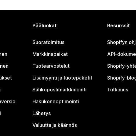
Pääluokat
Resurssit
Suoratoimitus
Shopifyn oh
nen
Markkinapaikat
API-dokume
inen
Tuotearvostelut
Shopify-yht
tukset
Lisämyynti ja tuotepaketit
Shopify-blog
u
Sähköpostimarkkinointi
Tutkimus
nversio
Hakukoneoptimointi
i
Lähetys
Valuutta ja käännös