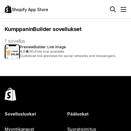
Shopify App Store
KumppaninBuilder sovellukset
1 sovellus
PreviewBuilder: Link Image
/ 5 tähteä
4,8
(6)
•
Free trial available
6 arvostelua yhteensä
Customise link previews for social networks and messengers
Sovellusluokat
Pääluokat
Myyntikanavat
Suoratoimitus