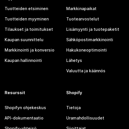
Tuotteiden etsiminen
Markkinapaikat
Tuotteiden myyminen
Tuotearvostelut
Tilaukset ja toimitukset
Lisämyynti ja tuotepaketit
Kaupan suunnittelu
Sähköpostimarkkinointi
Markkinointi ja konversio
Hakukoneoptimointi
Kaupan hallinnointi
Lähetys
Valuutta ja käännös
Resurssit
Shopify
Shopifyn ohjekeskus
Tietoja
API-dokumentaatio
Uramahdollisuudet
Shopify-yhteisö
Sijoittajat