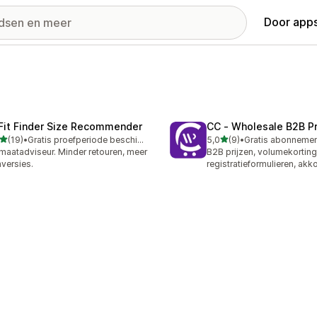
Door apps
 Fit Finder Size Recommender
CC ‑ Wholesale B2B Pr
van 5 sterren
van 5 sterren
(19)
•
Gratis proefperiode beschikbaar
5,0
(9)
•
recensies in totaal
9 recensies in totaal
maatadviseur. Minder retouren, meer
B2B prijzen, volumekorting
versies.
registratieformulieren, akk