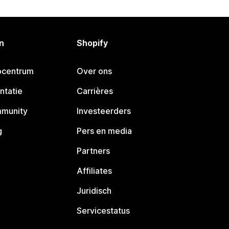
n
Shopify
pcentrum
Over ons
ntatie
Carrières
mmunity
Investeerders
g
Pers en media
Partners
Affiliates
Juridisch
Servicestatus