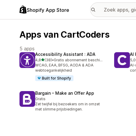
Shopify App Store
Apps van CartCoders
5 apps
Accessibility Assistant : ADA
AI
van 5 sterren
4,8
(38)
•
Gratis abonnement beschikbaar
5,0
38 recensies in totaal
19 
WCAG, EAA, BFSG, AODA & ADA
AI-
webtoegankelijkheid
con
Built for Shopify
Bargain – Make an Offer App
Gratis
Zet twijfel bij bezoekers om in omzet
met slimme prijsbiedingen.