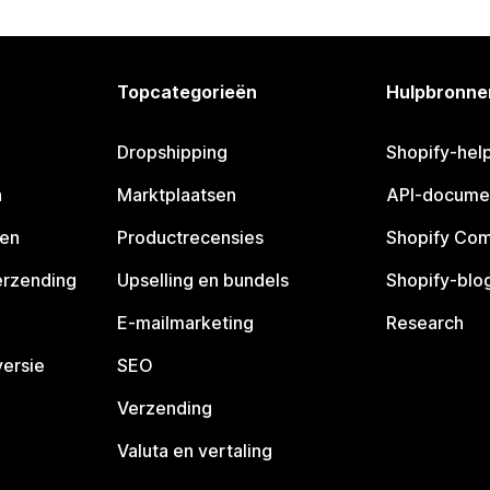
Topcategorieën
Hulpbronne
Dropshipping
Shopify-hel
n
Marktplaatsen
API-docume
pen
Productrecensies
Shopify Co
erzending
Upselling en bundels
Shopify-blo
E-mailmarketing
Research
ersie
SEO
Verzending
Valuta en vertaling