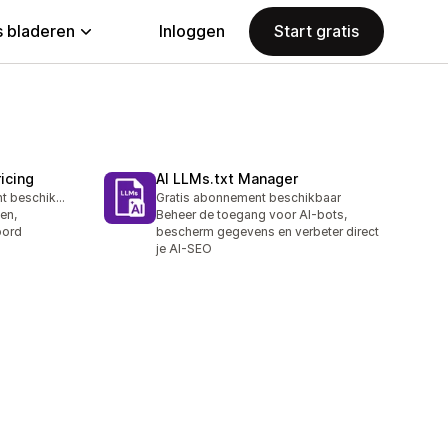
 bladeren
Inloggen
Start gratis
icing
AI LLMs.txt Manager
Gratis abonnement beschikbaar
Gratis abonnement beschikbaar
en,
Beheer de toegang voor AI-bots,
oord
bescherm gegevens en verbeter direct
je AI-SEO