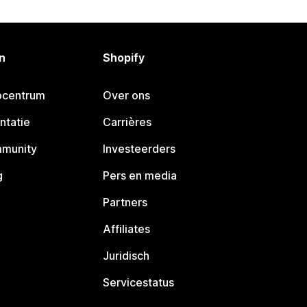
n
Shopify
pcentrum
Over ons
ntatie
Carrières
mmunity
Investeerders
g
Pers en media
Partners
Affiliates
Juridisch
Servicestatus