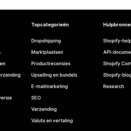
Topcategorieën
Hulpbronne
Dropshipping
Shopify-hel
n
Marktplaatsen
API-docume
pen
Productrecensies
Shopify Co
erzending
Upselling en bundels
Shopify-blo
E-mailmarketing
Research
ersie
SEO
Verzending
Valuta en vertaling