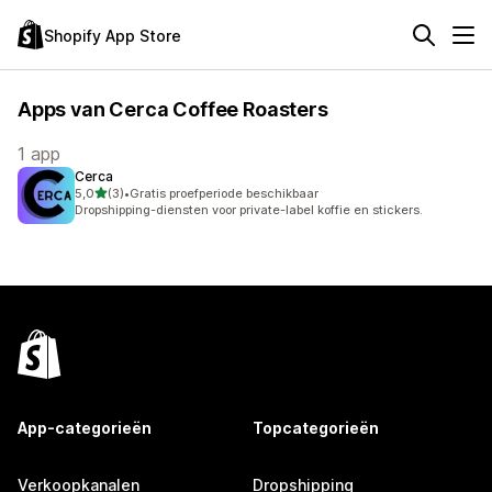
Shopify App Store
Apps van Cerca Coffee Roasters
1 app
Cerca
van 5 sterren
5,0
(3)
•
Gratis proefperiode beschikbaar
3 recensies in totaal
Dropshipping-diensten voor private-label koffie en stickers.
App-categorieën
Topcategorieën
Verkoopkanalen
Dropshipping