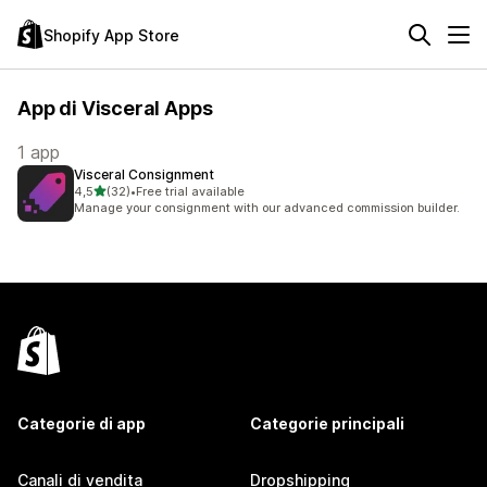
Shopify App Store
App di Visceral Apps
1 app
Visceral Consignment
stelle su 5
4,5
(32)
•
Free trial available
32 recensioni totali
Manage your consignment with our advanced commission builder.
Categorie di app
Categorie principali
Canali di vendita
Dropshipping