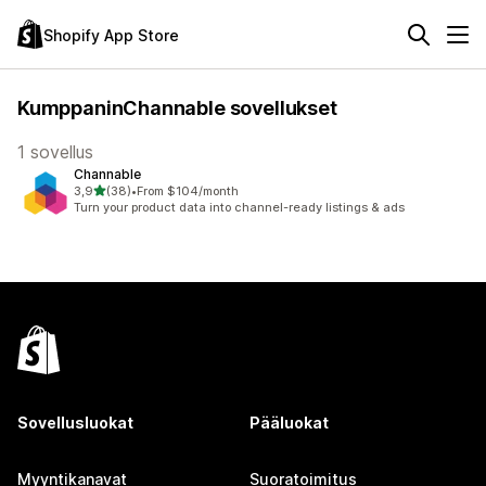
Shopify App Store
KumppaninChannable sovellukset
1 sovellus
Channable
/ 5 tähteä
3,9
(38)
•
From $104/month
38 arvostelua yhteensä
Turn your product data into channel-ready listings & ads
Sovellusluokat
Pääluokat
Myyntikanavat
Suoratoimitus