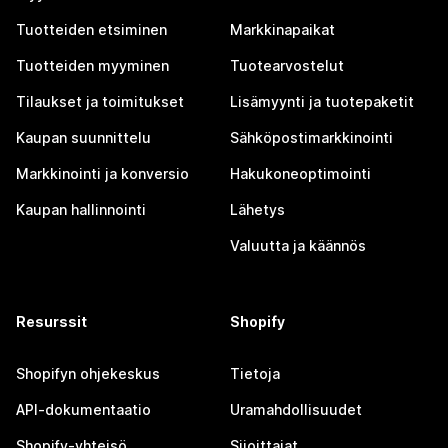
Tuotteiden etsiminen
Markkinapaikat
Tuotteiden myyminen
Tuotearvostelut
Tilaukset ja toimitukset
Lisämyynti ja tuotepaketit
Kaupan suunnittelu
Sähköpostimarkkinointi
Markkinointi ja konversio
Hakukoneoptimointi
Kaupan hallinnointi
Lähetys
Valuutta ja käännös
Resurssit
Shopify
Shopifyn ohjekeskus
Tietoja
API-dokumentaatio
Uramahdollisuudet
Shopify-yhteisö
Sijoittajat