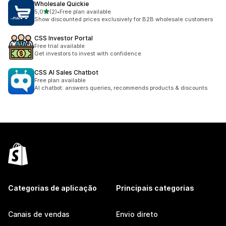
Wholesale Quickie
de 5 estrelas
5,0
(2)
•
Free plan available
2 total de avaliações
Show discounted prices exclusively for B2B wholesale customers
CSS Investor Portal
Free trial available
Get investors to invest with confidence
CSS AI Sales Chatbot
Free plan available
AI chatbot: answers queries, recommends products & discounts
Categorias de aplicação
Principais categorias
Canais de vendas
Envio direto