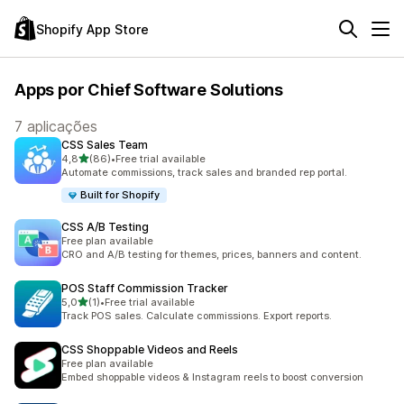
Shopify App Store
Apps por Chief Software Solutions
7 aplicações
CSS Sales Team
de 5 estrelas
4,8
(86)
•
Free trial available
86 total de avaliações
Automate commissions, track sales and branded rep portal.
Built for Shopify
CSS A/B Testing
Free plan available
CRO and A/B testing for themes, prices, banners and content.
POS Staff Commission Tracker
de 5 estrelas
5,0
(1)
•
Free trial available
1 total de avaliações
Track POS sales. Calculate commissions. Export reports.
CSS Shoppable Videos and Reels
Free plan available
Embed shoppable videos & Instagram reels to boost conversion