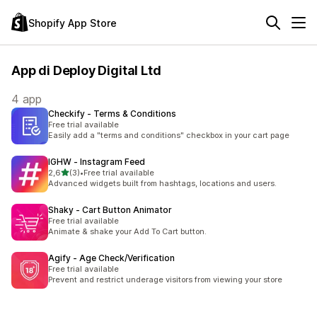
Shopify App Store
App di Deploy Digital Ltd
4 app
Checkify ‑ Terms & Conditions
Free trial available
Easily add a "terms and conditions" checkbox in your cart page
IGHW ‑ Instagram Feed
stelle su 5
2,6
(3)
•
Free trial available
3 recensioni totali
Advanced widgets built from hashtags, locations and users.
Shaky ‑ Cart Button Animator
Free trial available
Animate & shake your Add To Cart button.
Agify ‑ Age Check/Verification
Free trial available
Prevent and restrict underage visitors from viewing your store