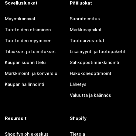
Sovellusluokat
Pääluokat
Myyntikanavat
Suoratoimitus
Tuotteiden etsiminen
Markkinapaikat
Tuotteiden myyminen
Tuotearvostelut
Tilaukset ja toimitukset
Lisämyynti ja tuotepaketit
Kaupan suunnittelu
Sähköpostimarkkinointi
Markkinointi ja konversio
Hakukoneoptimointi
Kaupan hallinnointi
Lähetys
Valuutta ja käännös
Resurssit
Shopify
Shopifyn ohjekeskus
Tietoja