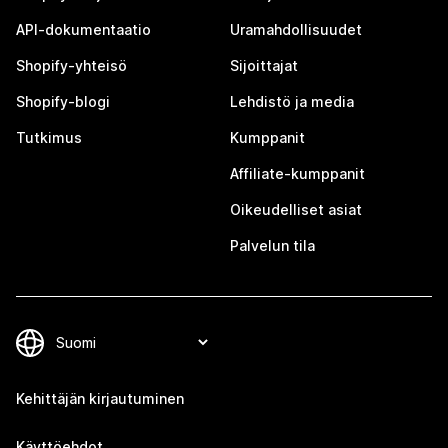
API-dokumentaatio
Uramahdollisuudet
Shopify-yhteisö
Sijoittajat
Shopify-blogi
Lehdistö ja media
Tutkimus
Kumppanit
Affiliate-kumppanit
Oikeudelliset asiat
Palvelun tila
Kehittäjän kirjautuminen
Käyttöehdot