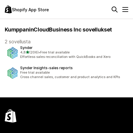
Shopify App Store
KumppaninCloudBusiness Inc sovellukset
2 sovellusta
Synder
/ 5 tähteä
4,8
(206)
•
Free trial available
206 arvostelua yhteensä
Effortless sales reconciliation with QuickBooks and Xero
Synder Insights‑sales reports
Free trial available
Cross channel sales, customer and product analytics and KPIs